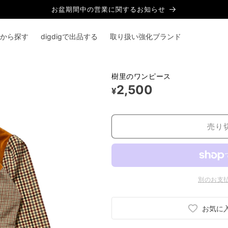
お盆期間中の営業に関するお知らせ
から探す
digdigで出品する
取り扱い強化ブランド
樹里のワンピース
2,500
¥
売り
別のお支
お気に