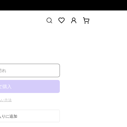
ロ
カ
Translation missing:
グ
ー
ja.sections.header.favorites
イ
ト
ン
切れ
払い方法
入りに追加