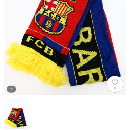
0
1
/
1