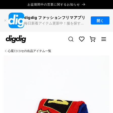
コンテ
お盆期間中の営業に関するお知らせ
ンツに
進む
digdig ファッション
フリマアプリ
開く
毎日新着アイテム更新中！服を探すならdigdig
カ
Translation missing:
ー
ja.sections.header.favorites
ト
心星/ココセの出品アイテム一覧