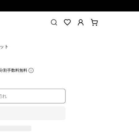
ロ
カ
Translation missing:
グ
ー
ja.sections.header.favorites
イ
ト
ン
ケット
分割手数料無料
切れ