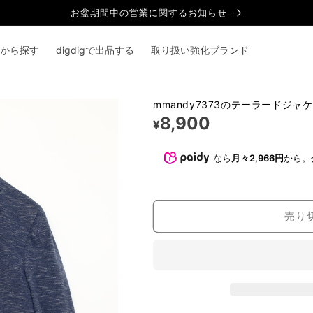
お盆期間中の営業に関するお知らせ
から探す
digdigで出品する
取り扱い強化ブランド
mmandy7373のテーラードジャ
8,900
¥
なら
月々2,966円
から。
売り