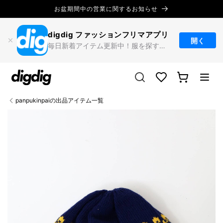
コンテ
お盆期間中の営業に関するお知らせ
ンツに
進む
digdig ファッション
フリマアプリ
開く
毎日新着アイテム更新中！服を探すならdigdig
カ
Translation missing:
ー
ja.sections.header.favorites
ト
panpukinpaiの出品アイテム一覧