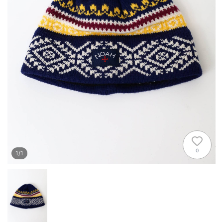
0
1
/
1